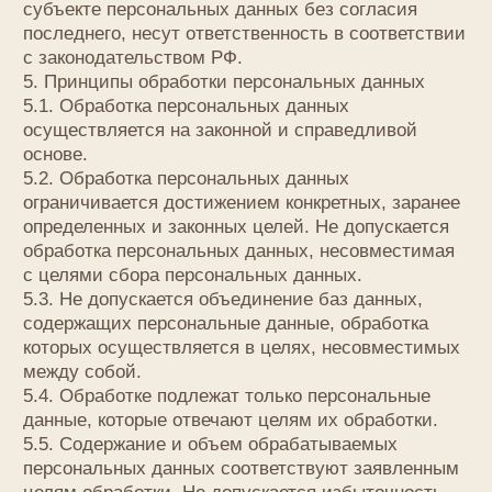
общественно значимых целей при условии, что
при этом не нарушаются права и свободы
субъекта персональных данных.
7.6. Осуществляется обработка персональных
данных, доступ неограниченного круга лиц
к которым предоставлен субъектом персональных
данных либо по его просьбе (далее —
общедоступные персональные данные).
7.7. Осуществляется обработка персональных
данных, подлежащих опубликованию или
обязательному раскрытию в соответствии
с федеральным законом.
8. Порядок сбора, хранения, передачи и других
видов обработки персональных данных
Безопасность персональных данных, которые
обрабатываются Оператором, обеспечивается
путем реализации правовых, организационных
и технических мер, необходимых для выполнения
в полном объеме требований действующего
законодательства в области защиты персональных
данных.
8.1. Оператор обеспечивает сохранность
персональных данных и принимает все возможные
меры, исключающие доступ к персональным
данным неуполномоченных лиц.
8.2. Персональные данные Пользователя никогда,
ни при каких условиях не будут переданы третьим
лицам, за исключением случаев, связанных