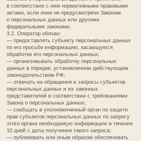
необходимыми для заявленной цели обработки,
а также принимать предусмотренные законом
меры по защите своих прав;
— выдвигать условие предварительного согласия
при обработке персональных данных в целях
продвижения на рынке товаров, работ и услуг;
— на отзыв согласия на обработку персональных
данных, а также, на направление требования
о прекращении обработки персональных данных;
— обжаловать в уполномоченный орган по защите
прав субъектов персональных данных или
в судебном порядке неправомерные действия или
бездействие Оператора при обработке его
персональных данных;
— на осуществление иных прав, предусмотренных
законодательством РФ.
4.2. Субъекты персональных данных обязаны:
— предоставлять Оператору достоверные данные
о себе;
— сообщать Оператору об уточнении
(обновлении, изменении) своих персональных
данных.
4.3. Лица, передавшие Оператору недостоверные
сведения о себе, либо сведения о другом
субъекте персональных данных без согласия
последнего, несут ответственность в соответствии
с законодательством РФ.
5. Принципы обработки персональных данных