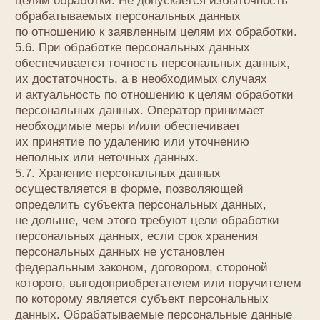
с исполнением действующего законодательства
либо в случае, если субъектом персональных
данных дано согласие Оператору на передачу
данных третьему лицу для исполнения
обязательств по гражданско-правовому договору.
8.3. В случае выявления неточностей
в персональных данных, Пользователь может
актуализировать их самостоятельно, путем
направления Оператору уведомление на адрес
электронной почты Оператора
info@lemive.com
с пометкой «Актуализация персональных данных».
8.4. Срок обработки персональных данных
определяется достижением целей, для которых
были собраны персональные данные, если иной
срок не предусмотрен договором или
действующим законодательством.
Пользователь может в любой момент отозвать
свое согласие на обработку персональных данных,
направив Оператору уведомление посредством
электронной почты на электронный адрес
Оператора
info@lemive.com
с пометкой «Отзыв
согласия на обработку персональных данных».
8.5. Вся информация, которая собирается
сторонними сервисами, в том числе платежными
системами, средствами связи и другими
поставщиками услуг, хранится и обрабатывается
указанными лицами (Операторами)
в соответствии с их Пользовательским
соглашением и Политикой конфиденциальности.