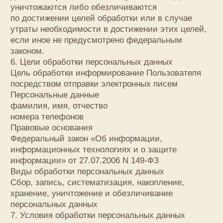
Субъект персональных данных и/или
с указанными документами. Оператор не несет
ответственность за действия третьих лиц, в том
числе указанных в настоящем пункте поставщиков
услуг.
8.6. Установленные субъектом персональных
данных запреты на передачу (кроме
предоставления доступа), а также на обработку
или условия обработки (кроме получения доступа)
персональных данных, разрешенных для
распространения, не действуют в случаях
обработки персональных данных
в государственных, общественных и иных
публичных интересах, определенных
законодательством РФ.
8.7. Оператор при обработке персональных данных
обеспечивает конфиденциальность персональных
данных.
8.8. Оператор осуществляет хранение
персональных данных в форме, позволяющей
определить субъекта персональных данных,
не дольше, чем этого требуют цели обработки
персональных данных, если срок хранения
персональных данных не установлен
федеральным законом, договором, стороной
которого, выгодоприобретателем или поручителем
по которому является субъект персональных
данных.