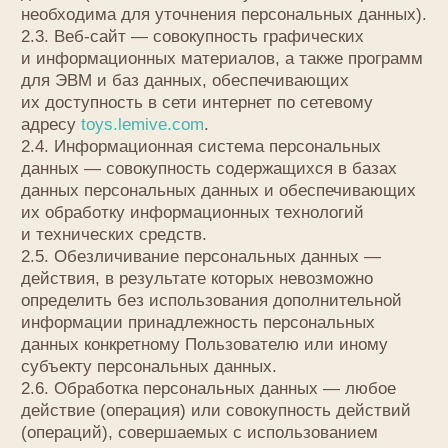
субъекту персональных данных.
2.6. Обработка персональных данных — любое
действие (операция) или совокупность действий
(операций), совершаемых с использованием
средств автоматизации или без использования
таких средств с персональными данными, включая
сбор, запись, систематизацию, накопление,
хранение, уточнение (обновление, изменение),
извлечение, использование, передачу
(распространение, предоставление, доступ),
обезличивание, блокирование, удаление,
уничтожение персональных данных.
2.7. Оператор — государственный орган,
муниципальный орган, юридическое или
физическое лицо, самостоятельно или совместно
с другими лицами организующие и/или
осуществляющие обработку персональных
данных, а также определяющие цели обработки
персональных данных, состав персональных
данных, подлежащих обработке, действия
(операции), совершаемые с персональными
данными.
2.8. Персональные данные — любая информация,
относящаяся прямо или косвенно к определенному
или определяемому Пользователю веб-сайта
toys.lemive.com
.
2.9. Персональные данные, разрешенные
субъектом персональных данных для
распространения, — персональные данные, доступ