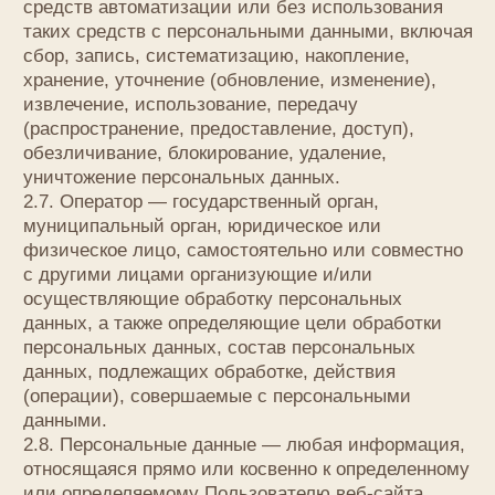
неограниченного круга лиц к которым предоставлен
субъектом персональных данных путем дачи
согласия на обработку персональных данных,
разрешенных субъектом персональных данных
для распространения в порядке, предусмотренном
Законом о персональных данных (далее —
персональные данные, разрешенные для
распространения).
2.10. Пользователь — любой посетитель веб-
сайта
toys.lemive.com
.
2.11. Предоставление персональных данных —
действия, направленные на раскрытие
персональных данных определенному лицу или
определенному кругу лиц.
2.12. Распространение персональных данных —
любые действия, направленные на раскрытие
персональных данных неопределенному кругу лиц
(передача персональных данных) или
на ознакомление с персональными данными
неограниченного круга лиц, в том числе
обнародование персональных данных в средствах
массовой информации, размещение
в информационно-телекоммуникационных сетях
или предоставление доступа к персональным
данным каким-либо иным способом.
2.13. Трансграничная передача персональных
данных — передача персональных данных
на территорию иностранного государства органу