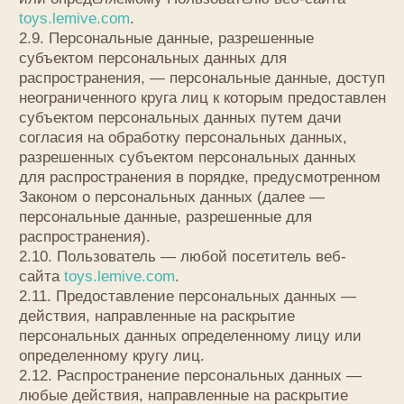
власти иностранного государства, иностранному
физическому или иностранному юридическому
лицу.
2.14. Уничтожение персональных данных — любые
действия, в результате которых персональные
данные уничтожаются безвозвратно
с невозможностью дальнейшего восстановления
содержания персональных данных
в информационной системе персональных данных
и/или уничтожаются материальные носители
персональных данных.
3. Основные права и обязанности Оператора
3.1. Оператор имеет право:
— получать от субъекта персональных данных
достоверные информацию и/или документы,
содержащие персональные данные;
— в случае отзыва субъектом персональных
данных согласия на обработку персональных
данных, а также, направления обращения
с требованием о прекращении обработки
персональных данных, Оператор вправе
продолжить обработку персональных данных без
согласия субъекта персональных данных при
наличии оснований, указанных в Законе
о персональных данных;
— самостоятельно определять состав и перечень
мер, необходимых и достаточных для обеспечения
выполнения обязанностей, предусмотренных
Законом о персональных данных и принятыми