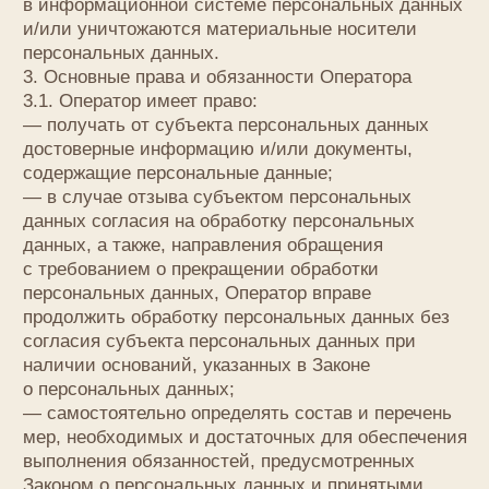
от иных неправомерных действий в отношении
персональных данных;
— прекратить передачу (распространение,
предоставление, доступ) персональных данных,
прекратить обработку и уничтожить персональные
данные в порядке и случаях, предусмотренных
Законом о персональных данных;
— исполнять иные обязанности, предусмотренные
Законом о персональных данных.
4. Основные права и обязанности субъектов
персональных данных
4.1. Субъекты персональных данных имеют право:
— получать информацию, касающуюся обработки
его персональных данных, за исключением
случаев, предусмотренных федеральными
законами. Сведения предоставляются субъекту
персональных данных Оператором в доступной
форме, и в них не должны содержаться
персональные данные, относящиеся к другим
субъектам персональных данных, за исключением
случаев, когда имеются законные основания для
раскрытия таких персональных данных. Перечень
информации и порядок ее получения установлен
Законом о персональных данных;
— требовать от оператора уточнения его
персональных данных, их блокирования или
уничтожения в случае, если персональные данные
являются неполными, устаревшими, неточными,
незаконно полученными или не являются