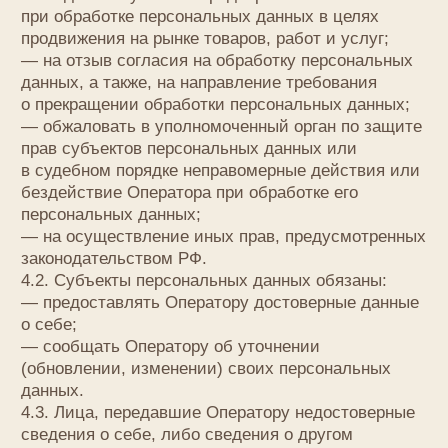
7.1. Обработка персональных данных
осуществляется с согласия субъекта
персональных данных на обработку его
персональных данных.
7.2. Обработка персональных данных необходима
для достижения целей, предусмотренных
международным договором Российской
Федерации или законом, для осуществления
возложенных законодательством Российской
Федерации на оператора функций, полномочий
и обязанностей.
7.3. Обработка персональных данных необходима
для осуществления правосудия, исполнения
судебного акта, акта другого органа или
должностного лица, подлежащих исполнению
в соответствии с законодательством Российской
Федерации об исполнительном производстве.
7.4. Обработка персональных данных необходима
для исполнения договора, стороной которого либо
выгодоприобретателем или поручителем
по которому является субъект персональных
данных, а также для заключения договора
по инициативе субъекта персональных данных
или договора, по которому субъект персональных
данных будет являться выгодоприобретателем или
поручителем.
7.5. Обработка персональных данных необходима
для осуществления прав и законных интересов
оператора или третьих лиц либо для достижения