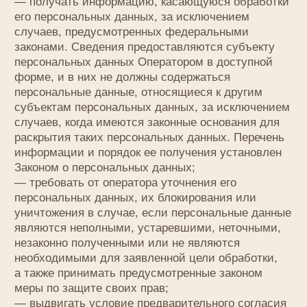
определить субъекта персональных данных,
не дольше, чем этого требуют цели обработки
персональных данных, если срок хранения
персональных данных не установлен
федеральным законом, договором, стороной
которого, выгодоприобретателем или поручителем
по которому является субъект персональных
данных. Обрабатываемые персональные данные
уничтожаются либо обезличиваются
по достижении целей обработки или в случае
утраты необходимости в достижении этих целей,
если иное не предусмотрено федеральным
законом.
6. Цели обработки персональных данных
Цель обработки информирование Пользователя
посредством отправки электронных писем
Персональные данные
фамилия, имя, отчество
номера телефонов
Правовые основания
Федеральный закон «Об информации,
информационных технологиях и о защите
информации» от 27.07.2006 N 149-ФЗ
Виды обработки персональных данных
Сбор, запись, систематизация, накопление,
хранение, уничтожение и обезличивание
персональных данных
7. Условия обработки персональных данных