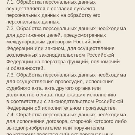
8.9. Условием прекращения обработки
персональных данных может являться достижение
целей обработки персональных данных, истечение
срока действия согласия субъекта персональных
данных, отзыв согласия субъектом персональных
данных или требование о прекращении обработки
персональных данных, а также выявление
неправомерной обработки персональных данных.
9. Перечень действий, производимых Оператором
с полученными персональными данными
9.1. Оператор осуществляет сбор, запись,
систематизацию, накопление, хранение,
уточнение (обновление, изменение), извлечение,
использование, передачу (распространение,
предоставление, доступ), обезличивание,
блокирование, удаление и уничтожение
персональных данных.
9.2. Оператор осуществляет автоматизированную
обработку персональных данных с получением и/
или передачей полученной информации
по информационно-телекоммуникационным сетям
или без таковой.
10. Трансграничная передача персональных
данных
10.1. Оператор до начала осуществления
деятельности по трансграничной передаче
персональных данных обязан уведомить
уполномоченный орган по защите прав субъектов
персональных данных о своем намерении