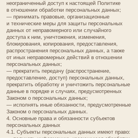
5.1. Обработка персональных данных
осуществляется на законной и справедливой
основе.
5.2. Обработка персональных данных
ограничивается достижением конкретных, заранее
определенных и законных целей. Не допускается
обработка персональных данных, несовместимая
с целями сбора персональных данных.
5.3. Не допускается объединение баз данных,
содержащих персональные данные, обработка
которых осуществляется в целях, несовместимых
между собой.
5.4. Обработке подлежат только персональные
данные, которые отвечают целям их обработки.
5.5. Содержание и объем обрабатываемых
персональных данных соответствуют заявленным
целям обработки. Не допускается избыточность
обрабатываемых персональных данных
по отношению к заявленным целям их обработки.
5.6. При обработке персональных данных
обеспечивается точность персональных данных,
их достаточность, а в необходимых случаях
и актуальность по отношению к целям обработки
персональных данных. Оператор принимает
необходимые меры и/или обеспечивает
их принятие по удалению или уточнению
неполных или неточных данных.
5.7. Хранение персональных данных
осуществляется в форме, позволяющей