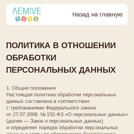
Назад на главную
ПОЛИТИКА В ОТНОШЕНИИ
ОБРАБОТКИ
ПЕРСОНАЛЬНЫХ ДАННЫХ
1. Общие положения
Настоящая политика обработки персональных
данных составлена в соответствии
с требованиями Федерального закона
от 27.07.2006. № 152-ФЗ «О персональных данных»
(далее — Закон о персональных данных)
и определяет порядок обработки персональных
данных и меры по обеспечению безопасности
персональных данных, предпринимаемые
ООО «Лемиве» (далее — Оператор).
1.1. Оператор ставит своей важнейшей целью
и условием осуществления своей деятельности
соблюдение прав и свобод человека и гражданина
при обработке его персональных данных, в том
числе защиты прав на неприкосновенность
частной жизни, личную и семейную тайну.