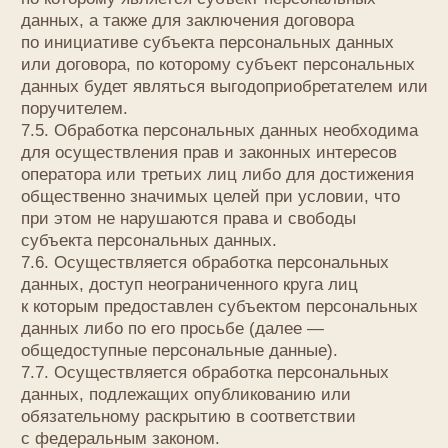
осуществлять трансграничную передачу
персональных данных (такое уведомление
направляется отдельно от уведомления
о намерении осуществлять обработку
персональных данных).
10.2. Оператор до подачи вышеуказанного
уведомления, обязан получить от органов власти
иностранного государства, иностранных
физических лиц, иностранных юридических лиц,
которым планируется трансграничная передача
персональных данных, соответствующие
сведения.
11. Конфиденциальность персональных данных
Оператор и иные лица, получившие доступ
к персональным данным, обязаны не раскрывать
третьим лицам и не распространять персональные
данные без согласия субъекта персональных
данных, если иное не предусмотрено
федеральным законом.
12. Заключительные положения
12.1. Пользователь может получить любые
разъяснения по интересующим вопросам,
касающимся обработки его персональных данных,
обратившись к Оператору с помощью электронной
почты
info@lemive.com
.
12.2. В данном документе будут отражены любые
изменения политики обработки персональных
данных Оператором. Политика действует