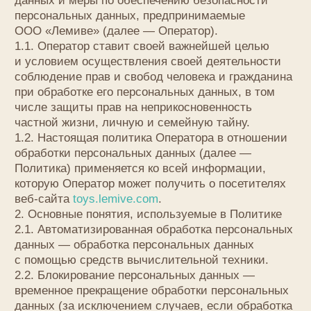
1.2. Настоящая политика Оператора в отношении
обработки персональных данных (далее —
Политика) применяется ко всей информации,
которую Оператор может получить о посетителях
веб-сайта
toys.lemive.com
.
2. Основные понятия, используемые в Политике
2.1. Автоматизированная обработка персональных
данных — обработка персональных данных
с помощью средств вычислительной техники.
2.2. Блокирование персональных данных —
временное прекращение обработки персональных
данных (за исключением случаев, если обработка
необходима для уточнения персональных данных).
2.3. Веб-сайт — совокупность графических
и информационных материалов, а также программ
для ЭВМ и баз данных, обеспечивающих
их доступность в сети интернет по сетевому
адресу
toys.lemive.com
.
2.4. Информационная система персональных
данных — совокупность содержащихся в базах
данных персональных данных и обеспечивающих
их обработку информационных технологий
и технических средств.
2.5. Обезличивание персональных данных —
действия, в результате которых невозможно
определить без использования дополнительной
информации принадлежность персональных
данных конкретному Пользователю или иному